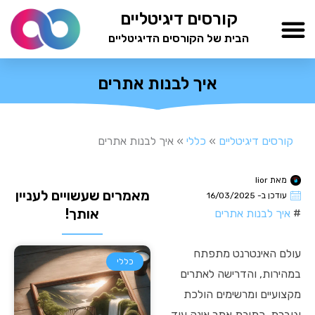
ילוג
קורסים דיגיטליים
תוכן
הבית של הקורסים הדיגיטליים
TESTAMIND Academy
איך לבנות אתרים
קורסים דיגיטליים
»
כללי
»
איך לבנות אתרים
מאת
lior
מאמרים שעשויים לעניין
עודכן ב-
16/03/2025
אותך!
#
איך לבנות אתרים
עולם האינטרנט מתפתח
כללי
במהירות, והדרישה לאתרים
מקצועיים ומרשימים הולכת
וגוברת. כתיבת אתר אינה עוד