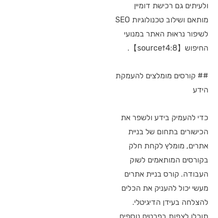
ולעיתים גם רכישת דומיין
מותאם ושילוב טכנולוגיות SEO
לשיפור נראוּת האתר במנועי
החיפוש【4:8†source】.
## קורסים מומלצים להעמקת
הידע
כדי להעמיק בידע ולשפר את
הכישורים בתחום של בניית
אתרים, מומלץ לקחת חלק
בקורסים המותאמים לשוק
העבודה. קורס בניית אתרים
מעשי יכול להעניק את הכלים
להצלחה בעידן הדיגיטלי.
תוכלו לצפות בפרטים נוספים