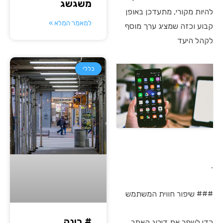
משגשג
להיות מקורי, מתעדכן באופן
למאמר המלא »
קבוע וכזה שמציג ערך מוסף
לקהל היעד
כללי
.
### שיפור חווית המשתמש
# בינה
כדי לשפר את דירוג האתר