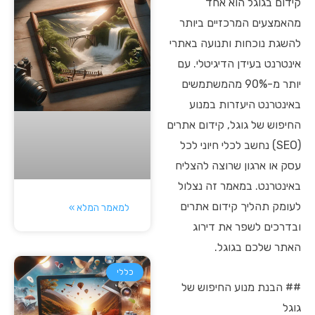
קידום בגוגל הוא אחד
מהאמצעים המרכזיים ביותר
להשגת נוכחות ותנועה באתרי
אינטרנט בעידן הדיגיטלי. עם
יותר מ-90% מהמשתמשים
באינטרנט היעזרות במנוע
החיפוש של גוגל, קידום אתרים
(SEO) נחשב לכלי חיוני לכל
עסק או ארגון שרוצה להצליח
באינטרנט. במאמר זה נצלול
לעומק תהליך קידום אתרים
למאמר המלא »
ובדרכים לשפר את דירוג
האתר שלכם בגוגל.
כללי
## הבנת מנוע החיפוש של
גוגל