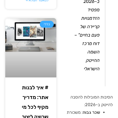
למאמר המלא »
ב-2026
מפסיד
הזדמנויות
כללי
קריירה של
פעם בחיים" –
דוח מרכז
השמה
ההייטק
הישראלי
# איך לבנות
אתר: מדריך
הסיבות המובילות להסבה
להייטק ב-2026:
מקיף לכל מי
שכר גבוה
: משכורת
שרוצה ליצור