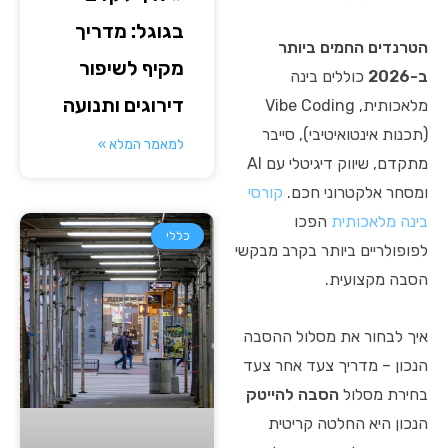
בגוגל: מדריך
הטרנדים החמים ביותר
מקיף לשיפור
ב-2026
כוללים בינה
דירוגים ותנועה
מלאכותית, Vibe Coding
(תכנות אינטואיטיבי), סייבר
למאמר המלא »
מתקדם, שיווק דיגיטלי עם AI
ומסחר אלקטרוני חכם.
קורסי
בינה מלאכותית
הפכו
כללי
לפופולריים ביותר בקרב מבקשי
הסבה מקצועית.
איך לבחור את מסלול ההסבה
הנכון – מדריך צעד אחר צעד
בחירת מסלול
הסבה להייטק
הנכון היא החלטה קריטית