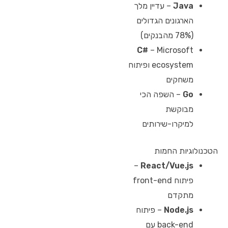
Java
– עדיין מלך
הארגונים הגדולים
(78% מהבנקים)
C#
– Microsoft
ecosystem ופיתוח
משחקים
Go
– השפה הכי
מבוקשת
למיקרו-שירותים
הטכנולוגיות החמות
–
React/Vue.js
פיתוח front-end
מתקדם
Node.js
– פיתוח
back-end עם