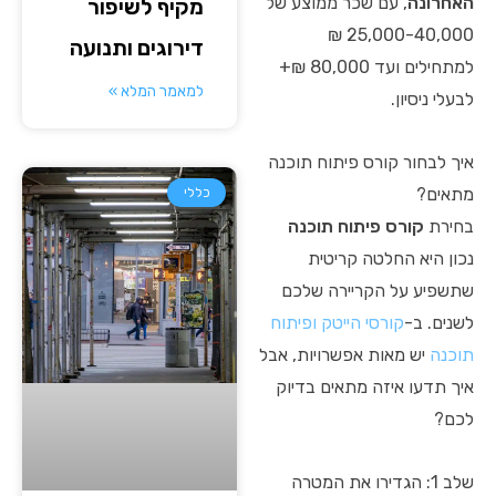
האחרונה
, עם שכר ממוצע של
מקיף לשיפור
25,000-40,000 ₪
דירוגים ותנועה
למתחילים ועד 80,000 ₪+
למאמר המלא »
לבעלי ניסיון.
איך לבחור קורס פיתוח תוכנה
מתאים?
כללי
בחירת
קורס פיתוח תוכנה
נכון היא החלטה קריטית
שתשפיע על הקריירה שלכם
לשנים. ב-
קורסי הייטק ופיתוח
תוכנה
יש מאות אפשרויות, אבל
איך תדעו איזה מתאים בדיוק
לכם?
שלב 1: הגדירו את המטרה