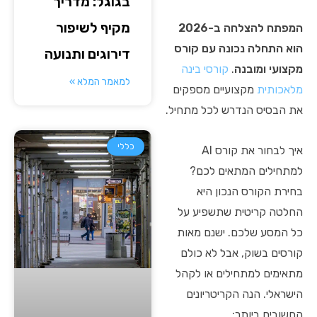
בגוגל: מדריך
מקיף לשיפור
המפתח להצלחה ב-2026
הוא התחלה נכונה עם קורס
דירוגים ותנועה
מקצועי ומובנה
.
קורסי בינה
למאמר המלא »
מלאכותית
מקצועיים מספקים
את הבסיס הנדרש לכל מתחיל.
כללי
איך לבחור את קורס AI
למתחילים המתאים לכם?
בחירת הקורס הנכון היא
החלטה קריטית שתשפיע על
כל המסע שלכם. ישנם מאות
קורסים בשוק, אבל לא כולם
מתאימים למתחילים או לקהל
הישראלי. הנה הקריטריונים
החשובים ביותר: