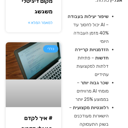
מקום דיגיטלי
אונליין
כוללות:
משגשג
שיפור יעילות בעבודה
למאמר המלא »
– AI יכול לחסוך עד
40% מזמן העבודה
היומי
כללי
הזדמנויות קריירה
חדשות
– פתיחת
דלתות למקצועות
עתידיים
שכר גבוה יותר
–
מומחי AI מרוויחים
בממוצע 25% יותר
רלוונטיות מקצועית
–
הישארות מעודכנים
# איך לקדם
בשוק התעסוקה