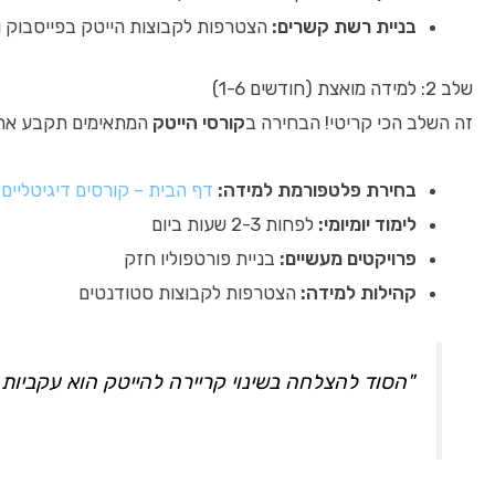
בניית רשת קשרים:
הצטרפות לקבוצות הייטק בפייסבוק ול
שלב 2: למידה מואצת (חודשים 1-6)
זה השלב הכי קריטי! הבחירה ב
קורסי הייטק
המתאימים תקבע את הצלחתכם. ב-2026, הלמידה האונליין הפכה לאיכותית כמו הלמ
בחירת פלטפורמת למידה:
דף הבית – קורסים דיגיטליים
מ
לימוד יומיומי:
לפחות 2-3 שעות ביום
פרויקטים מעשיים:
בניית פורטפוליו חזק
קהילות למידה:
הצטרפות לקבוצות סטודנטים
"הסוד להצלחה בשינוי קריירה להייטק הוא עקביות י