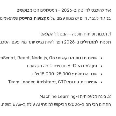
איך להיכנס להייטק ב-2026 – המסלולים הכי מבוקשים
בניגוד לעבר, היום יש מגוון עצום של
מקצועות בהייטק
שמתאימים ל
1. תכנות ופיתוח תוכנה – המסלול הקלאסי
תכנות למתחילים
ב-2026 הפך להיות נגיש יותר מאי פעם. הטכנולוגיות החדשות כמו Vibe Coding ו-AI-Assisted Programming מאפשרות למתחילים ללמוד ולפתח מהר יותר.
שפות תכנות מבוקשות:
Python, JavaScript, React, Node.js, Go
זמן למידה:
6-12 חודשים לרמה מקצועית
שכר התחלתי:
18,000-25,000 ש"ח
אפשרויות קידום:
Team Leader, Architect, CTO
2. בינה מלאכותית ו-Machine Learning
התחום הכי חם ב-2026! הביקוש למומחי AI עולה ב-67% בשנה, ויש מחסור חמור של אנשי מקצוע בתחום.