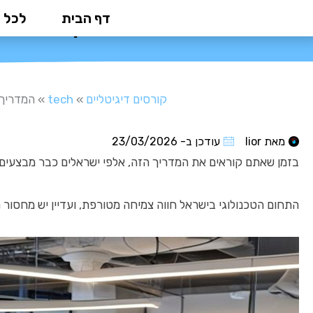
ילוג
דף הבית
לכל 
המדריך השלם לשינוי קרי
תוכן
קורסים דיגיטליים
»
tech
»
המדריך השלם
מאת
lior
עודכן ב-
23/03/2026
בזמן שאתם קוראים את המדריך הזה, אלפי ישראלים כבר מבצעים
התחום הטכנולוגי בישראל חווה צמיחה מטורפת, ועדיין יש מחסור חמור של 15,000 עובדים מקצועיים. זו ההזדמנות שלכם להיכנס לתחום הכי מבוקש ורווחי ב