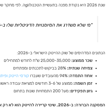
שנת 2026 היא נקודת מפנה בתעשיית הטכנולוgiה. לפי מחקר של McKinsey Global Institute,
"מי שלא משדרג את המיומנויות הדיגיטליות שלו ב-2026, מפסיד את הרכבת הטכנולוגית הגדולה ביותר בהיסטוריה" – דוח World Economic Forum 2026
הנתונים המדהימים של שוק ההייטק הישראלי ב-2026:
שכר ממוצע:
25,000-35,000 ש"ח לחודש למתחילים
צמיחה שנתית:
28% בביקוש לתכנתים ומפתחים
אחוז התמדה:
94% מהעובדים שעברו
קורסי הייטק ופיתו
זמן השמה:
ממוצע של 3-6 חודשים למציאת עבודה ראשונה
גיוון תפקידים:
מעל 200 התמחויות שונות בתחום
המסקנה הברורה: ב-2026, שינוי קריירה להייטק הוא לא רק אפשרות – זה הכרח למי שרוצה להבטיח את העתיד הכלכלי שלו.