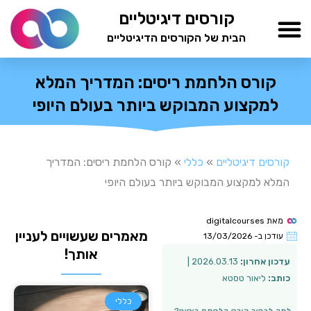
ילוג
קורסים דיגיטליים
תוכן
הבית של הקורסים הדיגיטליים
TESTAMIND Academy
קורס הלחמת ריסים: המדריך המלא
למקצוע המבוקש ביותר בעולם היופי
קורסים דיגיטליים
»
כללי
»
קורס הלחמת ריסים: המדריך
המלא למקצוע המבוקש ביותר בעולם היופי
מאת
digitalcourses
מאמרים שעשויים לעניין
עודכן ב-
13/03/2026
אותך!
עדכון אחרון:
2026.03.13 |
כותב:
ליאור טסטא
כללי