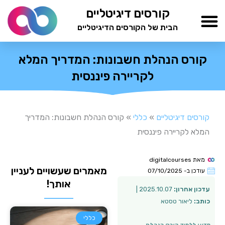
ילוג
קורסים דיגיטליים
תוכן
הבית של הקורסים הדיגיטליים
TESTAMIND Academy
קורס הנהלת חשבונות: המדריך המלא
לקריירה פיננסית
קורסים דיגיטליים
»
כללי
»
קורס הנהלת חשבונות: המדריך
המלא לקריירה פיננסית
מאת
digitalcourses
מאמרים שעשויים לעניין
עודכן ב-
07/10/2025
אותך!
עדכון אחרון:
2025.10.07 |
כותב:
ליאור טסטא
כללי