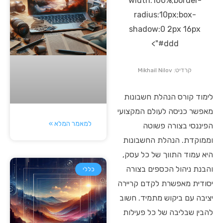
width:100%;border-
radius:10px;box-
shadow:0 2px 16px
#ddd">
קרדיט: Mikhail Nilov
לימוד קורס הנהלת חשבונות
מאפשר כניסה לעולם המקצועי
למאמר המלא »
הפיננסי בצורה פשוטה
וממוקדת. הנהלת החשבונות
היא עמוד התווך של כל עסק,
והבנת ניהול הכספים בצורה
כללי
יסודית מאפשרת לקדם קריירה
יציבה עם ביקוש מתמיד. חשוב
להבין שבליבה של כל פעילות