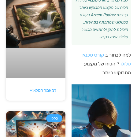
למה לבחור ב קורס טכנאי סלולר?
הכוח של מקצוע המבוקש ביותר
קרדיט: Artem Podrez בעולם
טכנולוגי שמתפתח במהירות,
היכולת לתקן ולהתאים מכשירי
סלולר אינה רק מ…
למה לבחור ב
קורס טכנאי
סלולר
? הכוח של מקצוע
המבוקש ביותר
למאמר המלא »
כללי