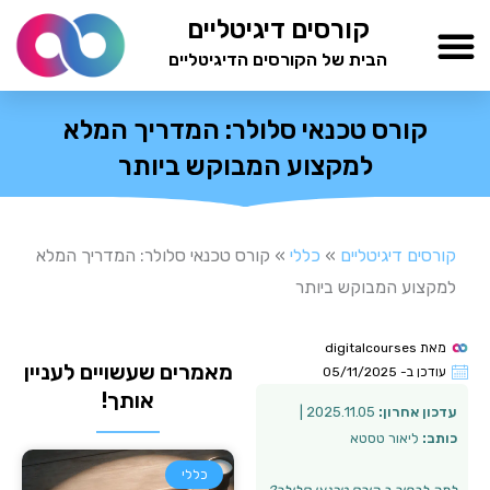
ילוג
קורסים דיגיטליים
תוכן
הבית של הקורסים הדיגיטליים
TESTAMIND Academy
קורס טכנאי סלולר: המדריך המלא
למקצוע המבוקש ביותר
קורסים דיגיטליים
»
כללי
»
קורס טכנאי סלולר: המדריך המלא
למקצוע המבוקש ביותר
מאת
digitalcourses
מאמרים שעשויים לעניין
עודכן ב-
05/11/2025
אותך!
עדכון אחרון:
2025.11.05 |
כותב:
ליאור טסטא
כללי