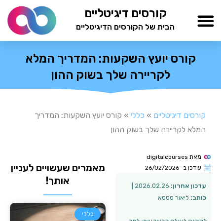
ילוג
קורסים דיגיטליים
תוכן
הבית של הקורסים הדיגיטליים
TESTAMIND Academy
קורס יועץ השקעות: המדריך המלא
לקריירה שלך בשוק ההון
קורסים דיגיטליים
»
כללי
»
קורס יועץ השקעות: המדריך
המלא לקריירה שלך בשוק ההון
מאת
digitalcourses
מאמרים שעשויים לעניין
עודכן ב-
26/02/2026
אותך!
עדכון אחרון:
2026.02.26 |
כותב:
ליאור טסטא
כללי