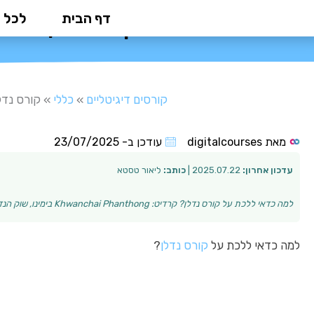
ילוג
דף הבית
לכל 
קורס נדלן: המ
תוכן
קורסים דיגיטליים
»
כללי
»
קורס נדל
מאת
digitalcourses
עודכן ב-
23/07/2025
עדכון אחרון:
2025.07.22 |
כותב:
ליאור טסטא
למה כדאי ללכת על קורס נדלן? קרדיט: Khwanchai Phanthong בימינו, שוק הנדלן הוא אחד מהתחומים המבטיחים ביותר להשקעה ולהתפתחות כלכלית. אולם, הכניסה לעולם ה…
למה כדאי ללכת על
קורס נדלן
?