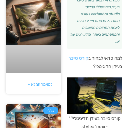
למה כדאי לבחור בקורס סייבר
בעידן הדיגיטלי? קרדיט:
cottonbro studio בעולם
המודרני, אבטחת מידע הפכה
לאחת התחומים החשובים
והמתפתחים ביותר. מידע רגיש של
א…
למה כדאי לבחור ב
קורס סייבר
בעידן הדיגיטלי?
למאמר המלא »
כללי
קורס סייבר בעידן הדיגיטלי?"
style="max-