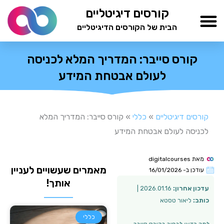
ילוג
קורסים דיגיטליים
תוכן
הבית של הקורסים הדיגיטליים
TESTAMIND Academy
קורס סייבר: המדריך המלא לכניסה
לעולם אבטחת המידע
קורסים דיגיטליים
»
כללי
»
קורס סייבר: המדריך המלא
לכניסה לעולם אבטחת המידע
מאת
digitalcourses
מאמרים שעשויים לעניין
עודכן ב-
16/01/2026
אותך!
עדכון אחרון:
2026.01.16 |
כותב:
ליאור טסטא
כללי