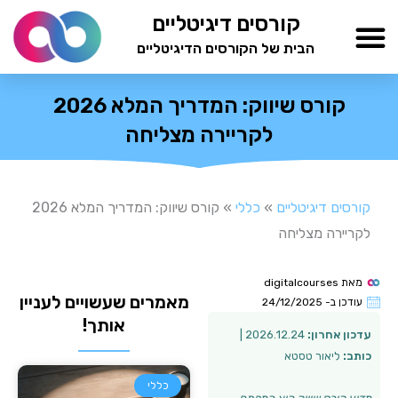
ילוג
קורסים דיגיטליים
תוכן
הבית של הקורסים הדיגיטליים
TESTAMIND Academy
קורס שיווק: המדריך המלא 2026
לקריירה מצליחה
קורסים דיגיטליים
»
כללי
»
קורס שיווק: המדריך המלא 2026
לקריירה מצליחה
מאת
digitalcourses
מאמרים שעשויים לעניין
עודכן ב-
24/12/2025
אותך!
עדכון אחרון:
2026.12.24 |
כותב:
ליאור טסטא
כללי