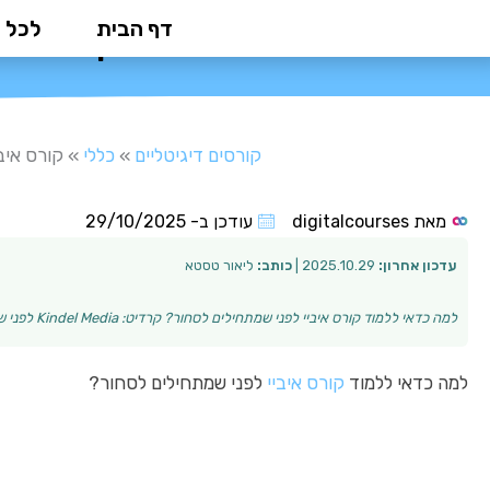
ילוג
דף הבית
לכל 
קורס איב
תוכן
קורסים דיגיטליים
»
כללי
»
קורס איבי
מאת
digitalcourses
עודכן ב-
29/10/2025
עדכון אחרון:
2025.10.29 |
כותב:
ליאור טסטא
למה כדאי ללמוד קורס איביי לפני שמתחילים לסחור? קרדיט: Kindel Media לפני שמצלילים ידיים בעולם המסחר באיביי, חשוב להבין שהפלטפורמה דורשת ידע והכנה. קורס…
למה כדאי ללמוד
קורס איביי
לפני שמתחילים לסחור?