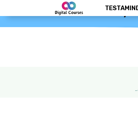
TESTAMIN
eB