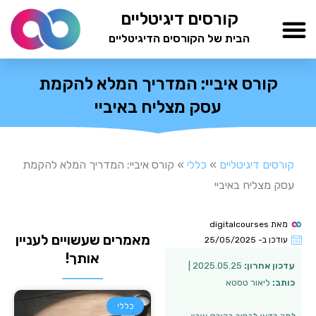
ילוג
קורסים דיגיטליים
תוכן
הבית של הקורסים הדיגיטליים
TESTAMIND Academy
קורס איביי: המדריך המלא להקמת
עסק מצליח באיביי
קורסים דיגיטליים
»
כללי
»
קורס איביי: המדריך המלא להקמת
עסק מצליח באיביי
מאת
digitalcourses
מאמרים שעשויים לעניין
עודכן ב-
25/05/2025
אותך!
עדכון אחרון:
2025.05.25 |
כותב:
ליאור טסטא
כללי