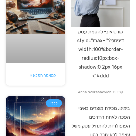
קורס איביי להקמת עסק
דיגיטלי?" style="max-
width:100%;border-
radius:10px;box-
shadow:0 2px 16px
למאמר המלא »
#ddd">
קרדיט: Anna Nekrashevich
כללי
בימינו, מכירת מוצרים באיביי
הפכה לאחת הדרכים
הפופולריות להתחיל עסק משל
עצמך ללא צורך בהון