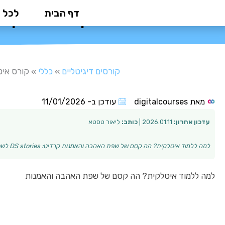
ילוג
דף הבית
לכל 
קורס איטלקית
תוכן
קורסים דיגיטליים
»
כללי
»
קורס איט
מאת
digitalcourses
עודכן ב-
11/01/2026
עדכון אחרון:
2026.01.11 |
כותב:
ליאור טסטא
למה ללמוד איטלקית? הה קסם של שפת האהבה והאמנות קרדיט: DS stories לשפה האיטלקית יש ייחודיות שאין שנייה לה. היא שפה עשירה בהיסטוריה, תרבות, אמנות וקולינ…
למה ללמוד איטלקית? הה קסם של שפת האהבה והאמנות