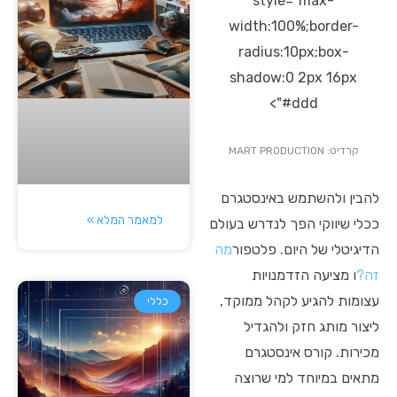
style="max-
width:100%;border-
radius:10px;box-
shadow:0 2px 16px
#ddd">
קרדיט: MART PRODUCTION
להבין ולהשתמש באינסטגרם
למאמר המלא »
ככלי שיווקי הפך לנדרש בעולם
הדיגיטלי של היום. פלטפור
מה
זה?
ו מציעה הזדמנויות
עצומות להגיע לקהל ממוקד,
כללי
ליצור מותג חזק ולהגדיל
מכירות. קורס אינסטגרם
מתאים במיוחד למי שרוצה