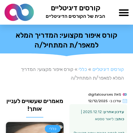
ילוג
קורסים דיגיטליים
תוכן
הבית של הקורסים הדיגיטליים
TESTAMIND Academy
קורס איפור מקצועי: המדריך המלא
למאפר/ת המתחיל/ה
קורסים דיגיטליים
»
כללי
»
קורס איפור מקצועי: המדריך
המלא למאפר/ת המתחיל/ה
מאת
digitalcourses
מאמרים שעשויים לעניין
עודכן ב-
12/12/2025
אותך!
עדכון אחרון:
2025.12.12 |
כותב:
ליאור טסטא
כללי