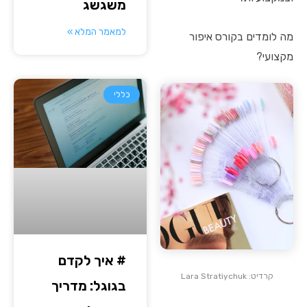
משגשג
למאמר המלא »
מה לומדים בקורס איפור
מקצועי?
כללי
# איך לקדם
קרדיט: Lara Stratiychuk
בגוגל: מדריך