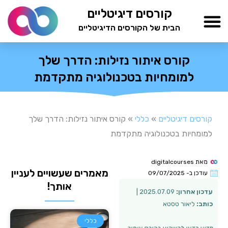
ילוג
קורסים דיגיטליים
תוכן
הבית של הקורסים הדיגיטליים
TESTAMIND Academy
קורס איתור נזילות: הדרך שלך
למומחיות בטכנולוגיה מתקדמת
קורסים דיגיטליים
»
כללי
»
קורס איתור נזילות: הדרך שלך
למומחיות בטכנולוגיה מתקדמת
מאת
digitalcourses
מאמרים שעשויים לעניין
עודכן ב-
09/07/2025
אותך!
עדכון אחרון:
2025.07.09 |
כותב:
ליאור טסטא
כללי