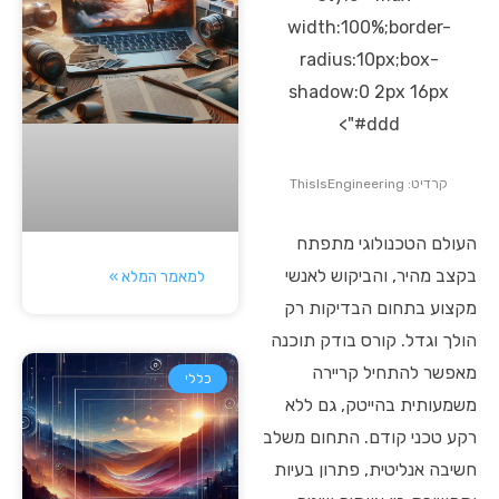
width:100%;border-
radius:10px;box-
shadow:0 2px 16px
#ddd">
קרדיט: ThisIsEngineering
העולם הטכנולוגי מתפתח
בקצב מהיר, והביקוש לאנשי
למאמר המלא »
מקצוע בתחום הבדיקות רק
הולך וגדל. קורס בודק תוכנה
מאפשר להתחיל קריירה
כללי
משמעותית בהייטק, גם ללא
רקע טכני קודם. התחום משלב
חשיבה אנליטית, פתרון בעיות