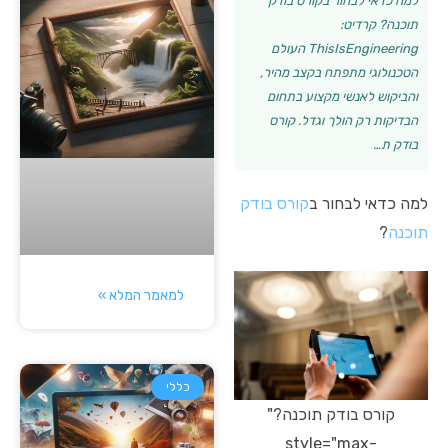
למה כדאי לבחור בקורס בודק
תוכנה? קרדיט:
ThisIsEngineering העולם
הטכנולוגי מתפתח בקצב מהיר,
והביקוש לאנשי מקצוע בתחום
הבדיקות רק הולך וגדל. קורס
בודק ת…
למה כדאי לבחור ב
קורס בודק
תוכנה
?
למאמר המלא »
כללי
קורס בודק תוכנה?"
style="max-