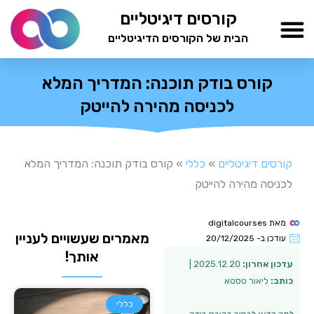
ילוג
קורסים דיגיטליים
תוכן
הבית של הקורסים הדיגיטליים
TESTAMIND Academy
קורס בודק תוכנה: המדריך המלא
לכניסה מהירה להייטק
קורסים דיגיטליים
»
כללי
»
קורס בודק תוכנה: המדריך המלא
לכניסה מהירה להייטק
מאת
digitalcourses
מאמרים שעשויים לעניין
עודכן ב-
20/12/2025
אותך!
עדכון אחרון:
2025.12.20 |
כותב:
ליאור טסטא
כללי