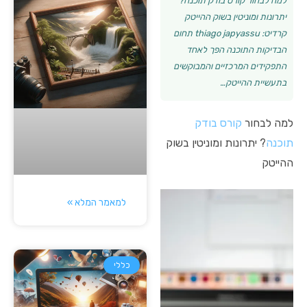
למה לבחור קורס בודק תוכנה?
יתרונות ומוניטין בשוק ההייטק
קרדיט: thiago japyassu תחום
הבדיקות התוכנה הפך לאחד
התפקידים המרכזיים והמבוקשים
בתעשיית ההייטק…
למה לבחור
קורס בודק
תוכנה
? יתרונות ומוניטין בשוק
ההייטק
למאמר המלא »
כללי