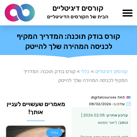
ילוג
קורסים דיגיטליים
תוכן
הבית של הקורסים הדיגיטליים
TESTAMIND Academy
קורס בודק תוכנה: המדריך המקיף
לכניסה המהירה שלך להייטק
קורסים דיגיטליים
»
כללי
»
קורס בודק תוכנה: המדריך
המקיף לכניסה המהירה שלך להייטק
מאת
digitalcourses
מאמרים שעשויים לעניין
עודכן ב-
08/02/2026
אותך!
עדכון אחרון:
2026.02.08 |
כותב:
ליאור טסטא
כללי