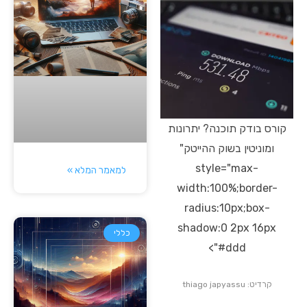
קורס בודק תוכנה? יתרונות
ומוניטין בשוק ההייטק"
style="max-
למאמר המלא »
width:100%;border-
radius:10px;box-
shadow:0 2px 16px
כללי
#ddd">
קרדיט: thiago japyassu