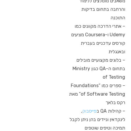
משאבים מומלצים ללימוד
והרחבה בתחום בדיקות
התוכנה
– אתרי הדרכה מקוונים כמו
Udemy ו-Coursera מציעים
קורסים עדכניים בעברית
ובאנגלית
– בלוגים מקצועיים מובילים
בתחום ה-QA כגון Ministry
of Testing
– ספרים כמו “Foundations
of Software Testing” מאת
רקס בלאך
– קהילות QA ב
פייסבוק
,
לינקדאין וניידים בהן ניתן לקבל
תמיכה וטיפים שוטפים