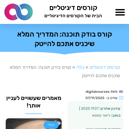
ילוג
קורסים דיגיטליים
תוכן
הבית של הקורסים הדיגיטליים
TESTAMIND Academy
קורס בודק תוכנה: המדריך המלא
שיכניס אתכם להייטק
קורסים דיגיטליים
»
כללי
»
קורס בודק תוכנה: המדריך המלא
שיכניס אתכם להייטק
מאת
digitalcourses
מאמרים שעשויים לעניין
עודכן ב-
07/11/2025
אותך!
עדכון אחרון:
2025.11.07 |
כותב:
ליאור טסטא
כללי