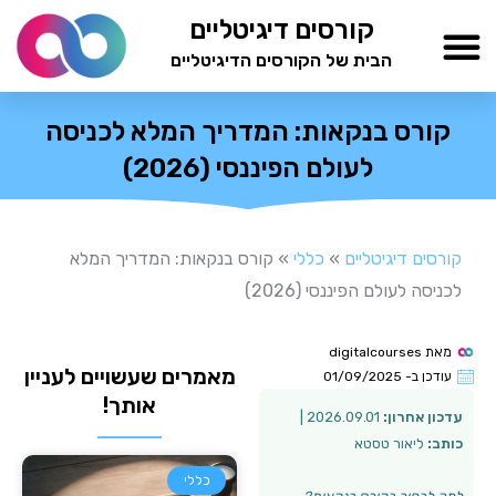
ילוג
קורסים דיגיטליים
תוכן
הבית של הקורסים הדיגיטליים
TESTAMIND Academy
קורס בנקאות: המדריך המלא לכניסה
לעולם הפיננסי (2026)
קורסים דיגיטליים
»
כללי
»
קורס בנקאות: המדריך המלא
לכניסה לעולם הפיננסי (2026)
מאת
digitalcourses
מאמרים שעשויים לעניין
עודכן ב-
01/09/2025
אותך!
עדכון אחרון:
2026.09.01 |
כותב:
ליאור טסטא
כללי