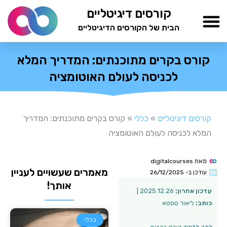
ילוג
קורסים דיגיטליים
תוכן
הבית של הקורסים הדיגיטליים
TESTAMIND Academy
קורס בקרים מתוכנתים: המדריך המלא
לכניסה לעולם האוטומציה
קורסים דיגיטליים
»
כללי
»
קורס בקרים מתוכנתים: המדריך
המלא לכניסה לעולם האוטומציה
מאת
digitalcourses
מאמרים שעשויים לעניין
עודכן ב-
26/12/2025
אותך!
עדכון אחרון:
2025.12.26 |
כותב:
ליאור טסטא
כללי