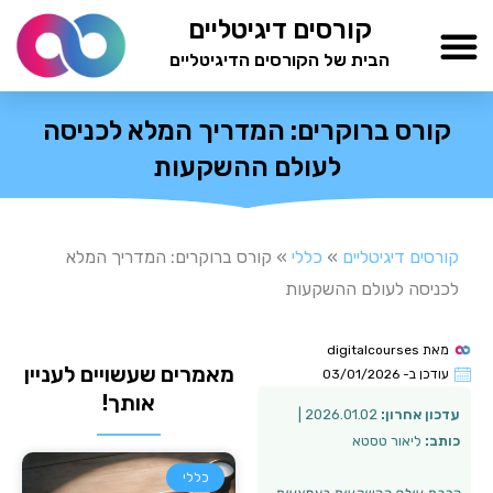
ילוג
קורסים דיגיטליים
תוכן
הבית של הקורסים הדיגיטליים
TESTAMIND Academy
קורס ברוקרים: המדריך המלא לכניסה
לעולם ההשקעות
קורסים דיגיטליים
»
כללי
»
קורס ברוקרים: המדריך המלא
לכניסה לעולם ההשקעות
מאת
digitalcourses
מאמרים שעשויים לעניין
עודכן ב-
03/01/2026
אותך!
עדכון אחרון:
2026.01.02 |
כותב:
ליאור טסטא
כללי