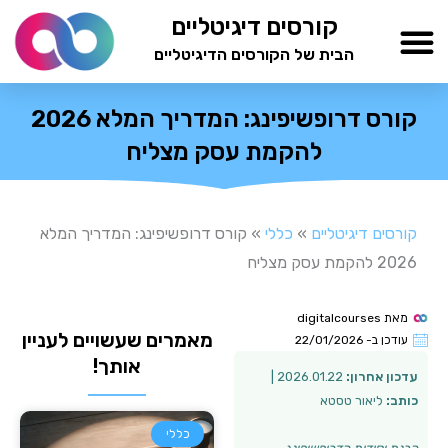
ילוג
קורסים דיגיטליים
תוכן
הבית של הקורסים הדיגיטליים
TESTAMIND Academy
קורס דרופשיפינג: המדריך המלא 2026
להקמת עסק מצליח
קורסים דיגיטליים
»
כללי
»
קורס דרופשיפינג: המדריך המלא
2026 להקמת עסק מצליח
מאת
digitalcourses
מאמרים שעשויים לעניין
עודכן ב-
22/01/2026
אותך!
עדכון אחרון:
2026.01.22 |
כותב:
ליאור טסטא
כללי