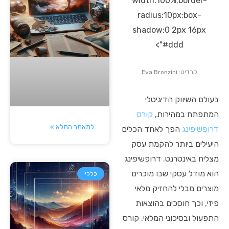
width:100%;border-
radius:10px;box-
shadow:0 2px 16px
#ddd">
קרדיט: Eva Bronzini
בעולם השיווק הדיגיטלי
המתפתח במהירות,
קורס
למאמר המלא »
דרופשיפינג
הפך לאחד הכלים
היעילים ביותר להקמת עסק
מצליח באינטרנט. דרופשיפינג
הוא מודל עסקי שבו מוכרים
כללי
מוצרים מבלי להחזיק מלאי
פיזי, וכך חוסכים בהוצאות
התפעול ובסיכוני המלאי. קורס