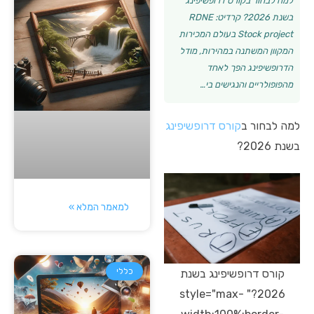
למה לבחור בקורס דרופשיפינג
בשנת 2026? קרדיט: RDNE
Stock project בעולם המכירות
המקוון המשתנה במהירות, מודל
הדרופשיפינג הפך לאחד
מהפופולריים והנגישים בי…
למה לבחור ב
קורס דרופשיפינג
בשנת 2026?
למאמר המלא »
כללי
קורס דרופשיפינג בשנת
2026?" style="max-