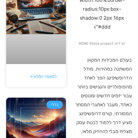
width:100%;border-
radius:10px;box-
shadow:0 2px 16px
#ddd">
קרדיט: RDNE Stock project
בעולם המכירות המקוון
המשתנה במהירות, מודל
למאמר המלא »
הדרופשיפינג הפך לאחד
מהפופולריים והנגישים ביותר
עבור יזמים חדשים ומנוסים
כאחד. מעבר לאתגרי המסחר
כללי
המסורתי, קורס דרופשיפינג
מציע דרך ללמוד לבנות עסק
מצליח מבלי להחזיק מלאי,