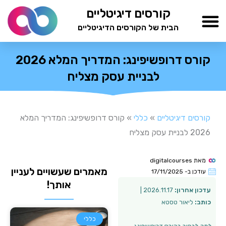
ילוג
קורסים דיגיטליים
תוכן
הבית של הקורסים הדיגיטליים
TESTAMIND Academy
קורס דרופשיפינג: המדריך המלא 2026
לבניית עסק מצליח
קורסים דיגיטליים
»
כללי
»
קורס דרופשיפינג: המדריך המלא
2026 לבניית עסק מצליח
מאת
digitalcourses
מאמרים שעשויים לעניין
עודכן ב-
17/11/2025
אותך!
עדכון אחרון:
2026.11.17 |
כותב:
ליאור טסטא
כללי