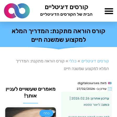
ילוג
קורסים דיגיטליים
תוכן
הבית של הקורסים הדיגיטליים
TESTAMIND Academy
קורס הוראה מתקנת: המדריך המלא
למקצוע שמשנה חיים
קורסים דיגיטליים
»
כללי
»
קורס הוראה מתקנת: המדריך
המלא למקצוע שמשנה חיים
מאת
digitalcourses
מאמרים שעשויים לעניין
עודכן ב-
27/02/2026
אותך!
עדכון אחרון:
2026.02.26 |
כותב:
ליאור טסטא
כללי