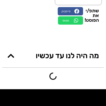
שתפ/י
פייסבוק
את
הפוסט!
ווצאפ
מה היה לנו עד עכשיו