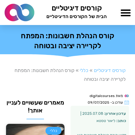
ילוג
קורסים דיגיטליים
תוכן
הבית של הקורסים הדיגיטליים
TESTAMIND Academy
קורס הנהלת חשבונות: המפתח
לקריירה יציבה ובטוחה
קורסים דיגיטליים
»
כללי
»
קורס הנהלת חשבונות: המפתח
לקריירה יציבה ובטוחה
מאת
digitalcourses
מאמרים שעשויים לעניין
עודכן ב-
09/07/2025
אותך!
עדכון אחרון:
2025.07.08 |
כותב:
ליאור טסטא
כללי