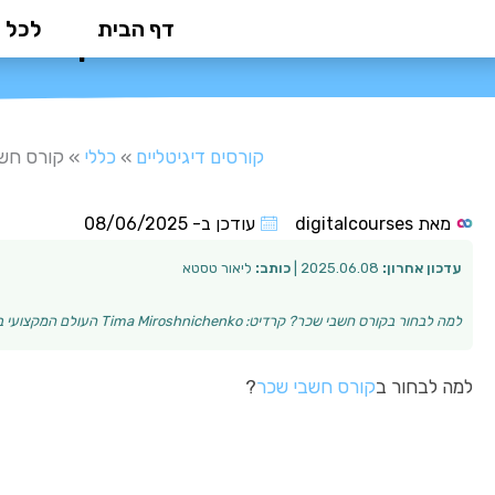
ילוג
דף הבית
לכל 
קורס ח
תוכן
קורסים דיגיטליים
»
כללי
»
קורס חשב
מאת
digitalcourses
עודכן ב-
08/06/2025
עדכון אחרון:
2025.06.08 |
כותב:
ליאור טסטא
למה לבחור בקורס חשבי שכר? קרדיט: Tima Miroshnichenko העולם המקצועי בתחום הנהלת החשבונות והמשכורות הולך ומתפתח במהירות, וביקוש לחשבי שכר מיומנים רק הול…
למה לבחור ב
קורס חשבי שכר
?