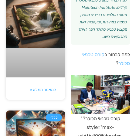
למה לבחור בקורס טכנאי סלולר?
קרדיט: Multitech Institute
תחום הטלפונים הניידים ממשיך
לצמוח במהירות, ובעקבות זאת
מקצוע טכנאי סלולר הפך לאחד
המבוקשים בשו…
למה לבחור ב
קורס טכנאי
סלולר
?
למאמר המלא »
כללי
קורס טכנאי סלולר?"
style="max-