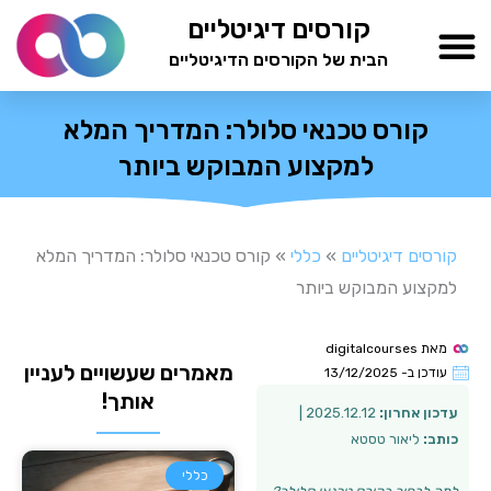
ילוג
קורסים דיגיטליים
תוכן
הבית של הקורסים הדיגיטליים
TESTAMIND Academy
קורס טכנאי סלולר: המדריך המלא
למקצוע המבוקש ביותר
קורסים דיגיטליים
»
כללי
»
קורס טכנאי סלולר: המדריך המלא
למקצוע המבוקש ביותר
מאת
digitalcourses
מאמרים שעשויים לעניין
עודכן ב-
13/12/2025
אותך!
עדכון אחרון:
2025.12.12 |
כותב:
ליאור טסטא
כללי