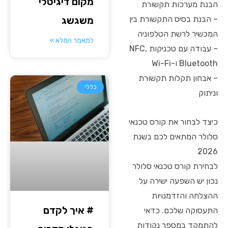
מקום דיגיטלי
הבנת מערכות תקשורת
משגשג
– הבנת בסיס התקשורת בין
המכשיר לרשת הטלפוניה
למאמר המלא »
– עבודה עם טכניקות NFC,
Bluetooth ו-Wi-Fi
– אבחון תקלות תקשורת
כללי
וניתוק
כיצד לבחור את קורס טכנאי
סלולר המתאים לכם בשנת
2026
לבחירת קורס טכנאי סלולר
נכון יש השפעה ישירה על
ההצלחה והזדמנויות
# איך לקדם
התעסוקה שלכם. כדאי
להתמקד במספר נקודות