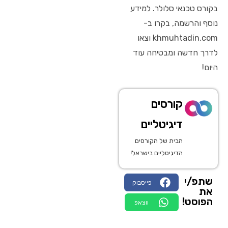
בקורס טכנאי סלולר. למידע
נוסף והרשמה, בקרו ב-
khmuhtadin.com וצאו
לדרך חדשה ומבטיחה עוד
היום!
קורסים
דיגיטליים
הבית של הקורסים
הדיגיטליים בישראל!
שתפ/י
פייסבוק
את
הפוסט!
ווצאפ