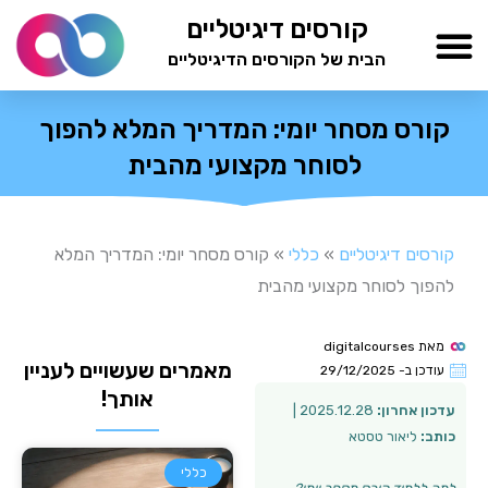
ילוג
קורסים דיגיטליים
תוכן
הבית של הקורסים הדיגיטליים
TESTAMIND Academy
קורס מסחר יומי: המדריך המלא להפוך
לסוחר מקצועי מהבית
קורסים דיגיטליים
»
כללי
»
קורס מסחר יומי: המדריך המלא
להפוך לסוחר מקצועי מהבית
מאת
digitalcourses
מאמרים שעשויים לעניין
עודכן ב-
29/12/2025
אותך!
עדכון אחרון:
2025.12.28 |
כותב:
ליאור טסטא
כללי