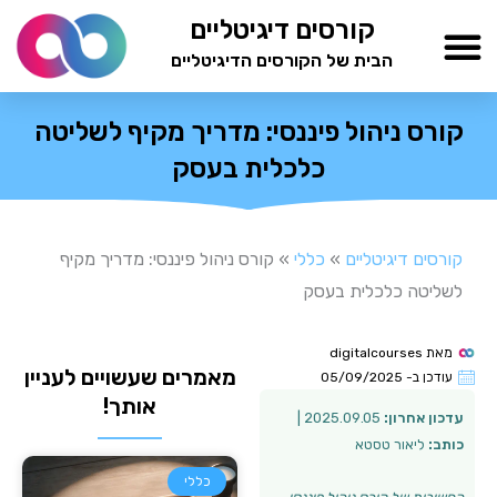
ילוג
קורסים דיגיטליים
תוכן
הבית של הקורסים הדיגיטליים
TESTAMIND Academy
קורס ניהול פיננסי: מדריך מקיף לשליטה
כלכלית בעסק
קורסים דיגיטליים
»
כללי
»
קורס ניהול פיננסי: מדריך מקיף
לשליטה כלכלית בעסק
מאת
digitalcourses
מאמרים שעשויים לעניין
עודכן ב-
05/09/2025
אותך!
עדכון אחרון:
2025.09.05 |
כותב:
ליאור טסטא
כללי