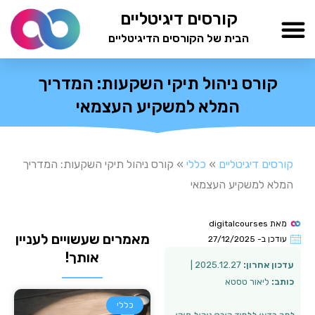
ילוג
קורסים דיגיטליים
תוכן
הבית של הקורסים הדיגיטליים
TESTAMIND Academy
קורס ניהול תיקי השקעות: המדריך
המלא למשקיע העצמאי
קורסים דיגיטליים
»
כללי
»
קורס ניהול תיקי השקעות: המדריך
המלא למשקיע העצמאי
מאת
digitalcourses
מאמרים שעשויים לעניין
עודכן ב-
27/12/2025
אותך!
עדכון אחרון:
2025.12.27 |
כותב:
ליאור טסטא
כללי