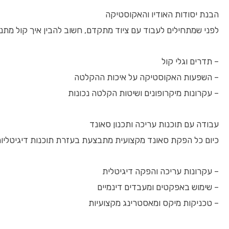
הבנת יסודות האודיו והאקוסטיקה
לפני שמתחילים לעבוד עם ציוד מתקדם, חשוב להבין איך קול מתנה
– תדרים וגלי קול
– השפעות האקוסטיקה על איכות ההקלטה
– עקרונות מיקרופונים ושיטות הקלטה נכונות
עבודה עם תוכנות עריכה ותכנון סאונד
כיום כל הפקת סאונד מקצועית מתבצעת בעזרת תוכנות דיגיטליות (DAW – Digital Audio Workstation). בלימודים תכירו את התוכנות המובילות כמו Pro Tools, Ableton Live, Logic Pro ו-FL Studio. בין 
– עקרונות עריכה והפקה דיגיטלית
– שימוש באפקטים ומעבדים דינמיים
– טכניקות מיקס ומאסטרינג מקצועיות