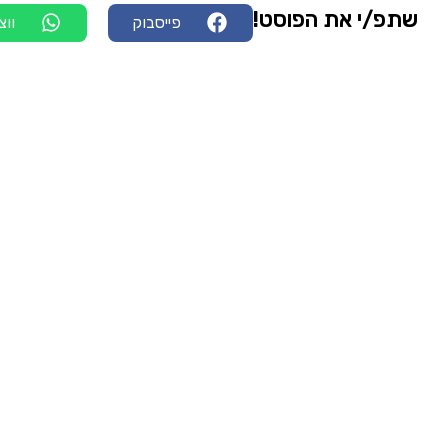
שתפ/י את הפוסט!
פייסבוק
ווצ