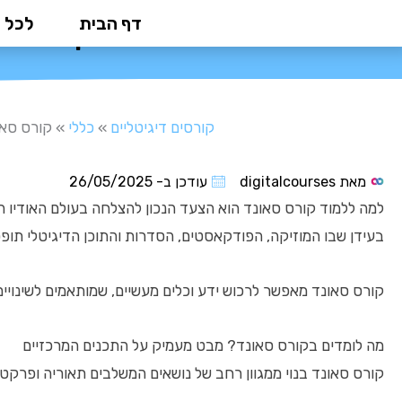
ילוג
דף הבית
לכל 
קורס סאו
תוכן
קורסים דיגיטליים
»
כללי
»
קורס סאו
מאת
digitalcourses
עודכן ב-
26/05/2025
למה ללמוד קורס סאונד הוא הצעד הנכון להצלחה בעולם האודיו ה
בעידן שבו המוזיקה, הפודקאסטים, הסדרות והתוכן הדיגיטלי תופס
קורס סאונד מאפשר לרכוש ידע וכלים מעשיים, שמותאמים לשינויים 
מה לומדים בקורס סאונד? מבט מעמיק על התכנים המרכזיים
קורס סאונד בנוי ממגוון רחב של נושאים המשלבים תאוריה ופרקט