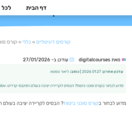
ילוג
דף הבית
לכל 
קורס סוכני ביט
תוכן
קורסים דיגיטליים
»
כללי
»
קורס סוכ
מאת
digitalcourses
עודכן ב-
27/01/2026
עדכון אחרון:
2026.01.27 |
כותב:
ליאור טסטא
מדוע לבחור בקורס סוכני ביטוח? הבסיס לקריירה יציבה בעולם הפיננסי קרדיט: Mikhail Nilov להיכנס לתחום סוכנות הביטוח הוא צעד חכם ומבוסס לעתיד כלכלי בטוח. כ…
מדוע לבחור ב
קורס סוכני ביטוח
? הבסיס לקריירה יציבה בעולם ה