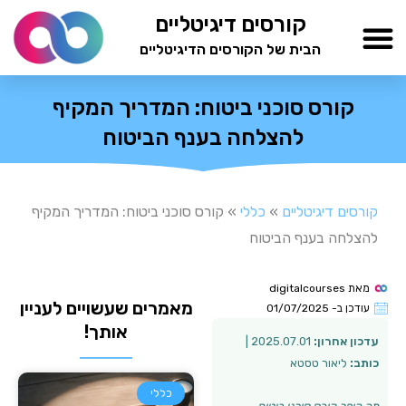
ילוג
קורסים דיגיטליים
תוכן
הבית של הקורסים הדיגיטליים
TESTAMIND Academy
קורס סוכני ביטוח: המדריך המקיף
להצלחה בענף הביטוח
קורסים דיגיטליים
»
כללי
»
קורס סוכני ביטוח: המדריך המקיף
להצלחה בענף הביטוח
מאת
digitalcourses
מאמרים שעשויים לעניין
עודכן ב-
01/07/2025
אותך!
עדכון אחרון:
2025.07.01 |
כותב:
ליאור טסטא
כללי