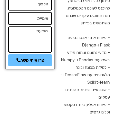
פייתון לכלי חיוני למי שחפץ
טלפון
להיכנס לעולם הטכנולוגיה.
הנה תחומים עיקריים שבהם
אימייל
משתמשים בפייתון:
הודעה
– פיתוח אתרי אינטרנט עם
Flask ו-Django
– מדעי נתונים וניתוח מידע
באמצעות Pandas ו-Numpy
צרו איתי קשר
– למידת מכונה ובינה
מלאכותית עם TensorFlow ו-
Scikit-learn
– אוטומציה ושיפור תהליכים
עסקיים
– פיתוח אפליקציות דסקטופ
וכלים גרפיים