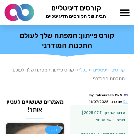
ילוג
קורסים דיגיטליים
תוכן
הבית של הקורסים הדיגיטליים
TESTAMIND Academy
קורס פייתון: המפתח שלך לעולם
התכנות המודרני
קורסים דיגיטליים
»
כללי
»
קורס פייתון: המפתח שלך לעולם
התכנות המודרני
מאת
digitalcourses
מאמרים שעשויים לעניין
עודכן ב-
11/07/2025
אותך!
עדכון אחרון:
2025.07.11 |
כותב:
ליאור טסטא
כללי