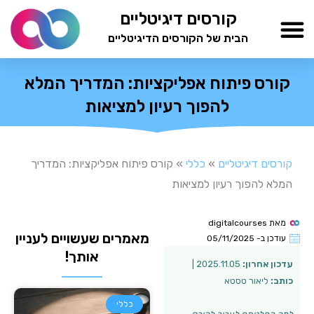
ילוג
קורסים דיגיטליים
תוכן
הבית של הקורסים הדיגיטליים
TESTAMIND Academy
קורס פיתוח אפליקציות: המדריך המלא
להפוך רעיון למציאות
קורסים דיגיטליים
»
כללי
»
קורס פיתוח אפליקציות: המדריך
המלא להפוך רעיון למציאות
מאת
digitalcourses
מאמרים שעשויים לעניין
עודכן ב-
05/11/2025
אותך!
עדכון אחרון:
2025.11.05 |
כותב:
ליאור טסטא
כללי