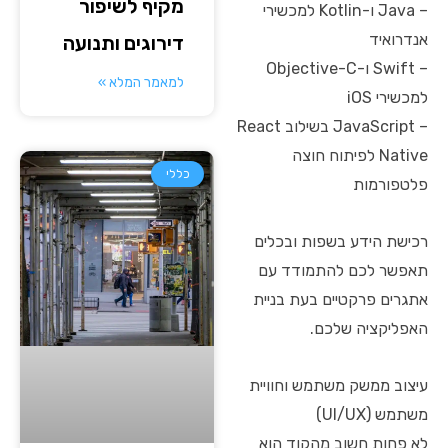
מקיף לשיפור
– Java ו-Kotlin למכשירי
אנדרואיד
דירוגים ותנועה
– Swift ו-Objective-C
למאמר המלא »
למכשירי iOS
– JavaScript בשילוב React
Native לפיתוח חוצה
כללי
פלטפורמות
רכישת הידע בשפות ובכלים
תאפשר לכם להתמודד עם
אתגרים פרקטיים בעת בניית
האפליקציה שלכם.
עיצוב ממשק משתמש וחוויית
משתמש (UI/UX)
לא פחות חשוב מהקוד הוא