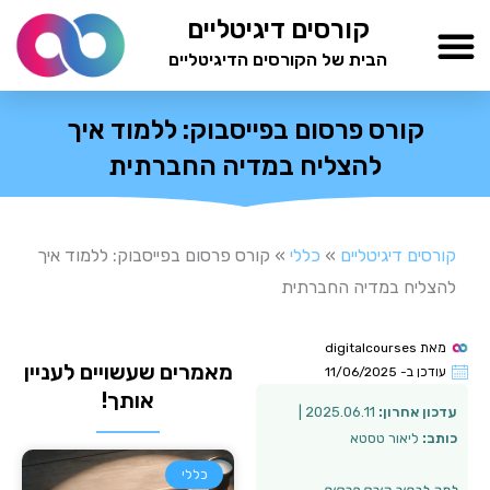
ילוג
קורסים דיגיטליים
תוכן
הבית של הקורסים הדיגיטליים
TESTAMIND Academy
קורס פרסום בפייסבוק: ללמוד איך
להצליח במדיה החברתית
קורסים דיגיטליים
»
כללי
»
קורס פרסום בפייסבוק: ללמוד איך
להצליח במדיה החברתית
מאת
digitalcourses
מאמרים שעשויים לעניין
עודכן ב-
11/06/2025
אותך!
עדכון אחרון:
2025.06.11 |
כותב:
ליאור טסטא
כללי