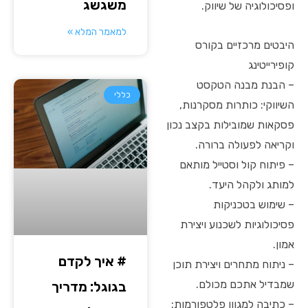
משגשג
ופסיכולוגיה של שיווק.
למאמר המלא »
היבטים מרכזיים בקורס
קופירייטינג
– הבנת מבנה הטקסט
כללי
השיווקי: כותרות מסקרנות,
פסקאות שמובילות בקצב נכון
וקריאה לפעולה ברורה.
– פיתוח קול וסטייל מותאם
למותג ולקהל היעד.
– שימוש בטכניקות
פסיכולוגיות לשכנוע ויצירת
אמון.
# איך לקדם
– ניתוח מתחרים ויצירת תוכן
שמבדיל אתכם מכולם.
בגוגל: מדריך
– כתיבה למגוון פלטפורמות: