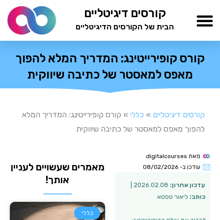
ילוג
קורסים דיגיטליים
תוכן
הבית של הקורסים הדיגיטליים
TESTAMIND Academy
קורס קופירייטינג: המדריך המלא להפוך
מאפס למאסטר של כתיבה שיווקית
קורסים דיגיטליים
»
כללי
»
קורס קופירייטינג: המדריך המלא
להפוך מאפס למאסטר של כתיבה שיווקית
מאת
digitalcourses
מאמרים שעשויים לעניין
עודכן ב-
08/02/2026
אותך!
עדכון אחרון:
2026.02.08 |
כותב:
ליאור טסטא
כללי