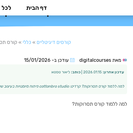
ילוג
דף הבית
לכל 
קורס תסרוקות
תוכן
קורסים דיגיטליים
»
כללי
»
קורס תסר
מאת
digitalcourses
עודכן ב-
15/01/2026
עדכון אחרון:
2026.01.15 |
כותב:
ליאור טסטא
למה ללמוד קורס תסרוקות? קרדיט: cottonbro studio פיתוח מיומנויות בעיצוב שיער דורש התמחות, יצירתיות ושיטות עבודה נכונות. קורס תסרוקות הוא הצעד החשוב ביו…
למה ללמוד קורס תסרוקות?