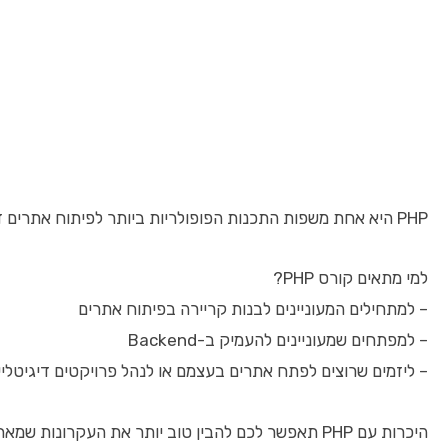
PHP היא אחת משפות התכנות הפופולריות ביותר לפיתוח אתרים דינמיים ומערכות ניהול תוכן. יותר מ-75% מאתרי האינטרנט ברחבי העולם משתמשים ב-PHP כדי ליצור חוויית משתמש אינטראקטיבית וגמישה. לקורס PHP יש יתרונות רבים, כמו פתיחת דלתות למשרות בתחום פיתוח האינטרנט, פיתוח חופש יצירתי, וגישה לטכנולוגיות מתקדמות כמו מסדי נתונים ודפי אינטרנט דינמיים.
למי מתאים קורס PHP?
– למתחילים המעוניינים לבנות קריירה בפיתוח אתרים
– למפתחים שמעוניינים להעמיק ב-Backend
– ליזמים שרוצים לפתח אתרים בעצמם או לנהל פרויקטים דיגיטליי
היכרות עם PHP תאפשר לכם להבין טוב יותר את העקרונות שמאחורי פיתוח אתרים מודרני כמו אינטגרציה עם HTML, עבודה עם מסדי נתונים ודינמיקה של שרת-לקוח.