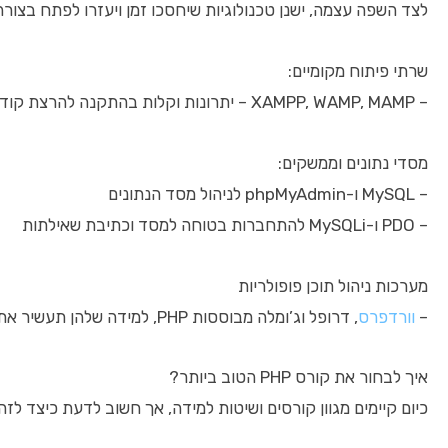
לצד השפה עצמה, ישנן טכנולוגיות שיחסכו זמן ויעזרו לפתח בצורה 
שרתי פיתוח מקומיים:
– XAMPP, WAMP, MAMP – יתרונות וקלות בהתקנה להרצת קוד PHP בסביבה מקומית
מסדי נתונים וממשקים:
– MySQL ו-phpMyAdmin לניהול מסד הנתונים
– PDO ו-MySQLi להתחברות בטוחה למסד וכתיבת שאילתות
מערכות ניהול תוכן פופולריות
–
וורדפרס
, דרופל וג’ומלה מבוססות PHP, למידה שלהן תעשיר את הידע ותפתח אפשרויות נוספות
איך לבחור את קורס PHP הטוב ביותר?
כיום קיימים מגוון קורסים ושיטות למידה, אך חשוב לדעת כיצד לזה