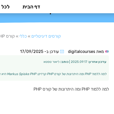
ילוג
דף הבית
לכל 
קורס PHP: המדריך המלא לשליטה בשפת הפיתוח הפופולרית בעולם
תוכן
קורסים דיגיטליים
»
כללי
»
קורס PHP: המדריך המלא לשליטה בשפת הפיתוח הפופולרית בעולם
מאת
digitalcourses
עודכן ב-
17/09/2025
עדכון אחרון:
2025.09.17 |
כותב:
ליאור טסטא
למה ללמוד PHP ומה היתרונות של קורס PHP קרדיט: Markus Spiske PHP היא אחת משפות התכנות הפופולריות ביותר לפיתוח אתרים דינמיים ומערכות ניהול תוכן. יותר מ-…
למה ללמוד PHP ומה היתרונות של קורס PHP