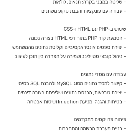
– שליטה במבני בקרה: תנאים, לולאות
– עבודה עם פונקציות והבנת סקופ משתנים
שימוש ב-PHP עם HTML ו-CSS
– הטמעת קוד PHP בתוך דפי HTML בצורה נכונה
– יצירת טפסים אינטראקטיביים וקליטת נתונים מהמשתמש
– ניהול קובצי סטיילינג ושמירה על הפרדה בין תוכן לעיצוב
עבודה עם מסדי נתונים
– קישור למסד נתונים מסוג MySQL ולהבנת SQL בסיסי
– יצירת טבלאות, הכנסת נתונים ושליפתם בצורה דינמית
– בטיחות והגנה: מניעת Injection ושיטות אבטחה
פיתוח פרויקטים מתקדמים
– בניית מערכת הרשמה והתחברות