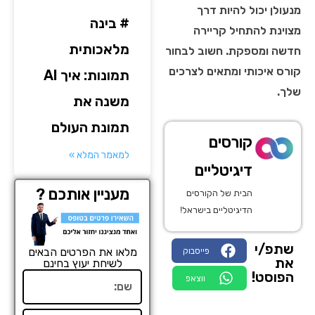
מנעולן יכול להיות דרך
# בינה
מצוינת להתחיל קריירה
מלאכותית
חדשה ומספקת. חשוב לבחור
קורס איכותי ומתאים לצרכים
תמונות: איך AI
שלך.
משנה את
תמונת העולם
קורסים
למאמר המלא »
דיגיטליים
מעניין אותכם ?
הבית של הקורסים
הדיגיטליים בישראל!
שתפ/י
מלאו את הפרטים הבאים
פייסבוק
את
לשיחת יעוץ בחינם
הפוסט!
שם
ווצאפ