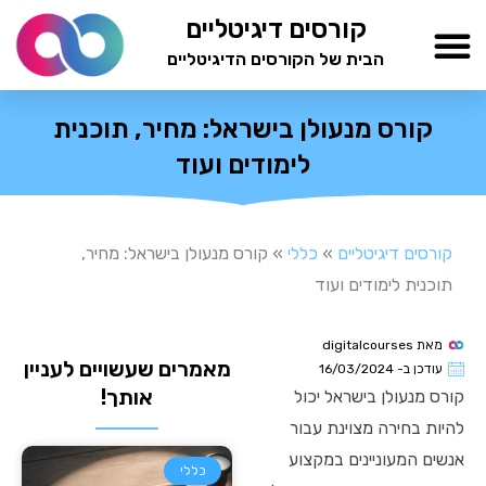
ילוג
קורסים דיגיטליים
תוכן
הבית של הקורסים הדיגיטליים
TESTAMIND Academy
קורס מנעולן בישראל: מחיר, תוכנית
לימודים ועוד
קורסים דיגיטליים
»
כללי
»
קורס מנעולן בישראל: מחיר,
תוכנית לימודים ועוד
מאת
digitalcourses
מאמרים שעשויים לעניין
עודכן ב-
16/03/2024
אותך!
קורס מנעולן בישראל יכול
להיות בחירה מצוינת עבור
אנשים המעוניינים במקצוע
כללי