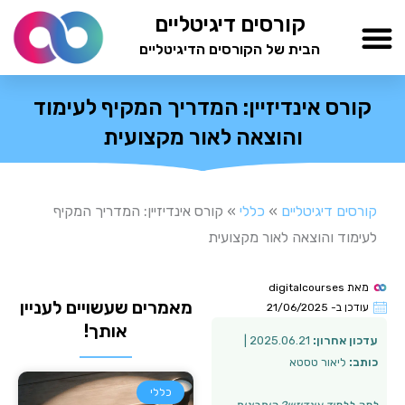
ילוג
קורסים דיגיטליים
תוכן
הבית של הקורסים הדיגיטליים
TESTAMIND Academy
קורס אינדיזיין: המדריך המקיף לעימוד
והוצאה לאור מקצועית
קורסים דיגיטליים
»
כללי
»
קורס אינדיזיין: המדריך המקיף
לעימוד והוצאה לאור מקצועית
מאת
digitalcourses
מאמרים שעשויים לעניין
עודכן ב-
21/06/2025
אותך!
עדכון אחרון:
2025.06.21 |
כותב:
ליאור טסטא
כללי