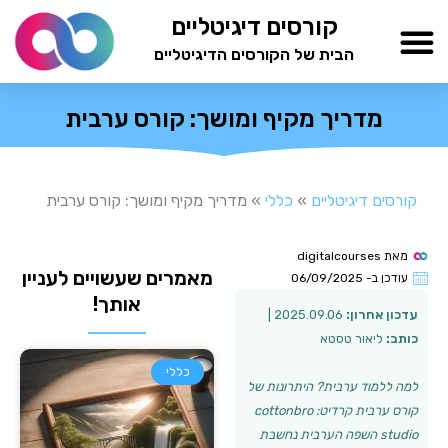
ילוג
קורסים דיגיטליים
תוכן
הבית של הקורסים הדיגיטליים
TESTAMIND Academy
מדריך מקיף ומושך: קורס ערבית
קורסים דיגיטליים
»
כללי
»
מדריך מקיף ומושך: קורס ערבית
מאת
digitalcourses
מאמרים שעשויים לעניין
עודכן ב-
06/09/2025
אותך!
עדכון אחרון:
2025.09.06 |
כותב:
ליאור טסטא
כללי
למה ללמוד ערבית? היתרונות של
קורס ערבית קרדיט: cottonbro
studio השפה הערבית נחשבת