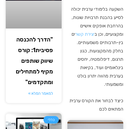
השקעה בלימודי ערבית יכולה
לסייע בהבנת תרבויות שונות,
בהרחבת אופקים אישיים
ומקצועיים, וכן ב
יצירת קשר
ים
"הדרך להכנסה
בין-תרבותיים משמעותיים.
פסיבית1: קורס
בחלק מהמקצועות, כגון
תרגום, דיפלומטיה, יחסים
שיווק שותפים
בינלאומיים ועוד, בקיאות
מקיף למתחילים
בערבית מהווה יתרון בולט
ומתקדמים"
ומשמעותי.
למאמר המלא »
כיצד לבחור את הקורס ערבית
המתאים לכם
כללי