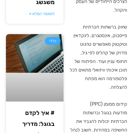
משגשג
לצרכים הייחודיים של העסק
והקהל.
למאמר המלא »
שיווק ברשתות חברתיות
פייסבוק, אינסטגרם, לינקדאין
כללי
וטיקטוק מאפשרים טרגוט
מדויק של קהלים לפי גיל,
תחומי עניין ועוד. הפיתוח של
תוכן איכותי וויזואלי מתאים לכל
פלטפורמה הוא מפתח
להצלחה.
קידום ממומן (PPC)
# איך לקדם
מודעות בגוגל וברשתות
חברתיות יכולות להגביר את
בגוגל: מדריך
החשיפה במהירות. חשוב לנהל