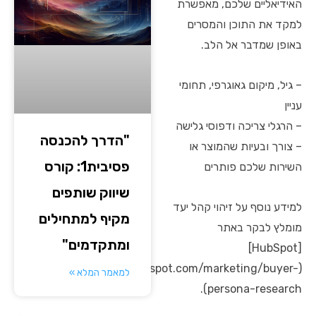
האידיאליים שלכם, מאפשרת
למקד את התוכן והמסרים
באופן שמדבר אל הלב.
– גיל, מיקום גאוגרפי, תחומי
עניין
– הרגלי צריכה ודפוסי גלישה
"הדרך להכנסה
– צורך ובעיות שהמוצר או
פסיבית1: קורס
השירות שלכם פותרים
שיווק שותפים
למידע נוסף על זיהוי קהל יעד
מקיף למתחילים
מומלץ לבקר באתר
ומתקדמים"
[HubSpot]
(https://blog.hubspot.com/marketing/buyer-
למאמר המלא »
persona-research).