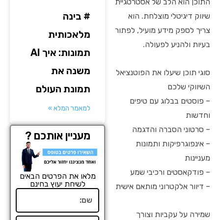
התוכן הוא הלב של אסטרטגיית
# בינה
שיווק דיגיטלי מוצלחת. הוא
צריך לספק מידע מועיל, לפתור
מלאכותית
בעיות ולהניע לפעולה.
תמונות: איך AI
משנה את
סוגי תוכן שיעלו את הפוטנציאל
השיווקי שלכם
תמונת העולם
– פוסטים בבלוג עם טיפים
למאמר המלא »
וחדשות
– סרטוני הסברה והדגמה
מעניין אותכם ?
– אינפוגרפיקות ותמונות
מעניינות
– פודקאסטים ורכיבי שמע
מלאו את הפרטים הבאים
לשיחת יעוץ בחינם
– דיוור אלקטרוני מותאם אישית
שם
שמירה על עקביות וצורך