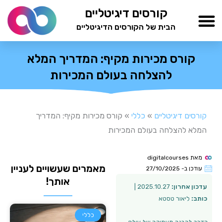
ילוג
קורסים דיגיטליים
תוכן
הבית של הקורסים הדיגיטליים
TESTAMIND Academy
קורס מכירות מקיף: המדריך המלא
להצלחה בעולם המכירות
קורסים דיגיטליים
»
כללי
»
קורס מכירות מקיף: המדריך
המלא להצלחה בעולם המכירות
מאת
digitalcourses
מאמרים שעשויים לעניין
עודכן ב-
27/10/2025
אותך!
עדכון אחרון:
2025.10.27 |
כותב:
ליאור טסטא
כללי