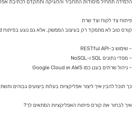
הלמידה תתחיל מיסודות התחביר והלוגיקה ותתקדם לכתיבת אפליקצ
פיתוח צד לקוח וצד שרת
קורס טוב לא מתמקד רק בעיצוב הממשק, אלא גם נוגע בפיתוח backend, כלומר ביצירת שרתים, מסדי נתונים ו-APIs שיתמכו באפליקציות. להלן נושאים רלוונטיים:
– שימוש ב-RESTful API
– מסדי נתונים SQL ו-NoSQL
– ניהול שרתים בענן כמו AWS או Google Cloud
כך תוכל להבין איך ליצור אפליקציות בעלות ביצועים גבוהים ותשתי
איך לבחור את קורס פיתוח האפליקציות המתאים לך?