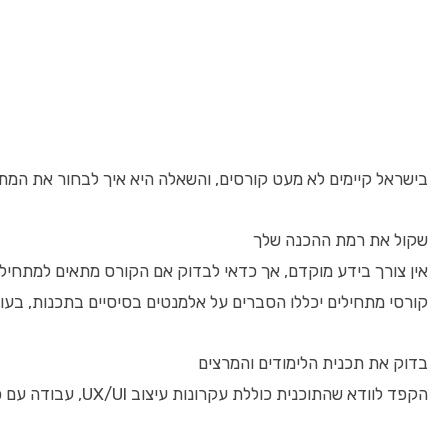
בישראל קיימים לא מעט קורסים, והשאלה היא איך לבחור את המתא
שקול את רמת ההכנה שלך
אין צורך בידע מוקדם, אך כדאי לבדוק אם הקורס מתאים למתחיל
קורסי מתחילים יכללו הסברים על אלמנטים בסיסיים בתכנות, בעו
בדוק את תכנית הלימודים והמרצים
הקפד לוודא שהתוכנית כוללת עקרונות עיצוב UX/UI, עבודה עם כלים נפוצים, וליווי של מפתחי אפליקציות מנוסים. מרצים עם ניסיון מעשי בשוק העבודה יעניקו תובנות שלא ניתן לקבל מקריאה בלבד.