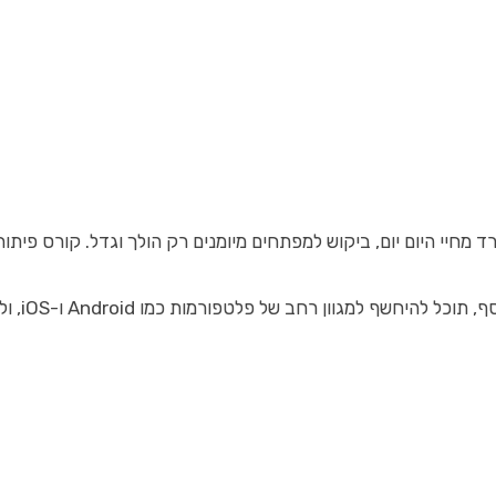
יי היום יום, ביקוש למפתחים מיומנים רק הולך וגדל. קורס פיתוח 
כמו Android ו-iOS, וללמוד בשיטות המודרניות והיעילות ביותר.