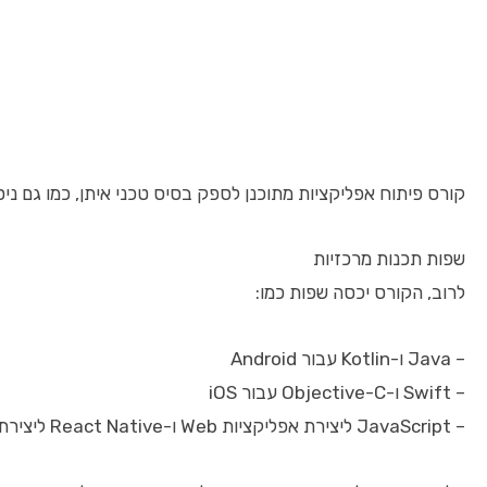
קורס פיתוח אפליקציות מתוכנן לספק בסיס טכני איתן, כמו גם ניס
שפות תכנות מרכזיות
לרוב, הקורס יכסה שפות כמו:
– Java ו-Kotlin עבור Android
– Swift ו-Objective-C עבור iOS
– JavaScript ליצירת אפליקציות Web ו-React Native ליצירת אפליקציות היברידיות