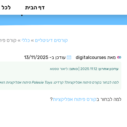
ילוג
דף הבית
לכל 
קורס פ
תוכן
קורסים דיגיטליים
»
כללי
»
קורס פית
מאת
digitalcourses
עודכן ב-
13/11/2025
עדכון אחרון:
2025.11.12 |
כותב:
ליאור טסטא
למה לבחור בקורס פיתוח אפליקציות? קרדיט: Polesie Toys פיתוח אפליקציות הוא תחום מתפתח ומהיר, שמציע הזדמנויות קריירה רבות ושכר מתגמל. בעולם שבו הסמארטפונ…
למה לבחור ב
קורס פיתוח אפליקציות
?